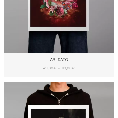
AB IRATO
Plage
49,00
€
–
119,00
€
de
CHOIX DES OPTIONS
prix :
49,00€
à
119,00€