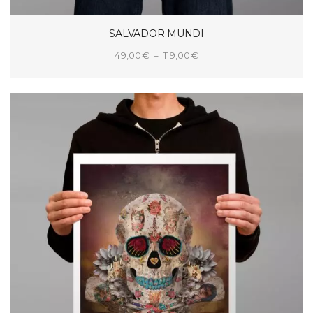
SALVADOR MUNDI
Plage
49,00
€
–
119,00
€
de
CHOIX DES OPTIONS
prix :
49,00€
à
119,00€