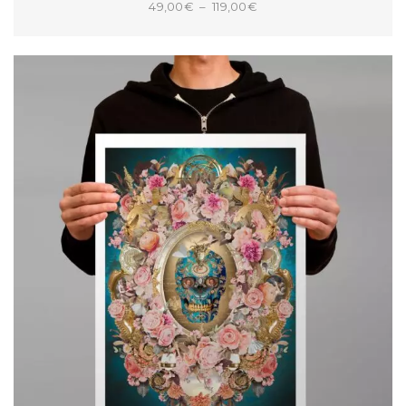
Plage
49,00
€
–
119,00
€
de
CHOIX DES OPTIONS
prix :
49,00€
à
119,00€