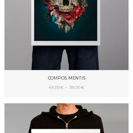
COMPOS MENTIS
Plage
49,00
€
–
119,00
€
de
CHOIX DES OPTIONS
prix :
49,00€
à
119,00€