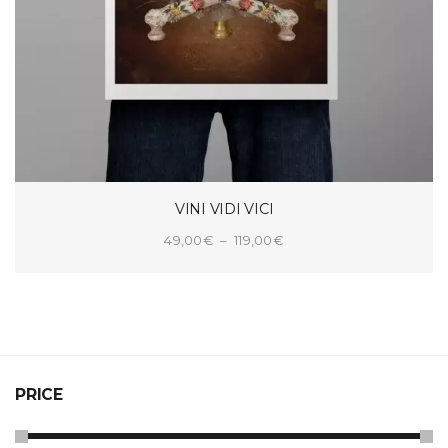
VINI VIDI VICI
Plage
49,00
€
–
119,00
€
de
CHOIX DES OPTIONS
prix :
49,00€
à
119,00€
PRICE