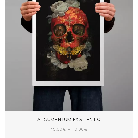
ARGUMENTUM EX SILENTIO
Plage
49,00
€
–
119,00
€
de
CHOIX DES OPTIONS