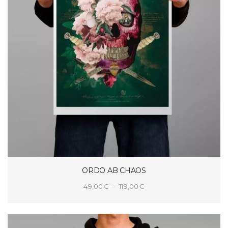
ORDO AB CHAOS
Plage
49,00
€
–
119,00
€
de
CHOIX DES OPTIONS
prix :
49,00€