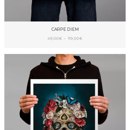
CARPE DIEM
Plage
49,00
€
–
119,00
€
de
CHOIX DES OPTIONS
prix :
49,00€
à
119,00€