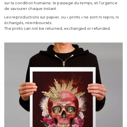
sur la condition humaine, le passage du temps, et l’urgence
t
de savourer chaque instant.
i
Les reproductions sur papier, ou « prints » ne sont ni repris, ni
échangés, niremboursés.
o
The prints can not be returned, exchanged or refunded.
n