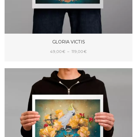
GLORIA VICTIS
Plage
49,00
€
–
119,00
€
de
CHOIX DES OPTIONS
prix :
49,00€
à
119,00€