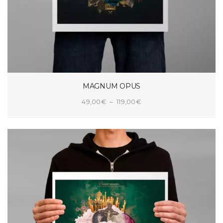
MAGNUM OPUS
Plage
49,00
€
–
119,00
€
de
CHOIX DES OPTIONS
prix :
49,00€
à
119,00€