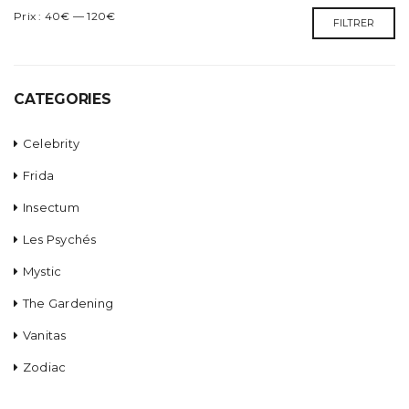
Prix
Prix
Prix :
40€
—
120€
FILTRER
min
max
CATEGORIES
Celebrity
Frida
Insectum
Les Psychés
Mystic
The Gardening
Vanitas
Zodiac