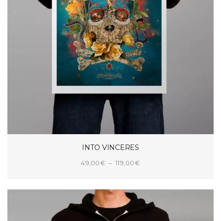
INTO VINCERES
Plage
49,00
€
–
119,00
€
de
CHOIX DES OPTIONS
prix :
49,00€
à