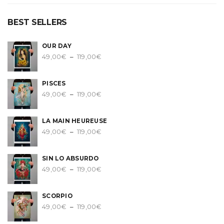
BEST SELLERS
OUR DAY
Plage
49,00
€
–
119,00
€
de
prix :
PISCES
49,00€
Plage
49,00
€
–
119,00
€
à
de
119,00€
prix :
LA MAIN HEUREUSE
49,00€
Plage
49,00
€
–
119,00
€
à
de
119,00€
prix :
SIN LO ABSURDO
49,00€
Plage
49,00
€
–
119,00
€
à
de
119,00€
prix :
SCORPIO
49,00€
Plage
49,00
€
–
119,00
€
à
de
119,00€