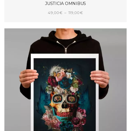
JUSTICIA OMNIBUS
Plage
49,00
€
–
119,00
€
de
CHOIX DES OPTIONS
prix :
49,00€
à
119,00€