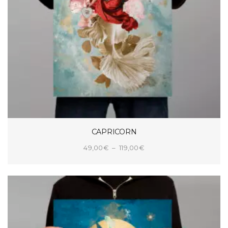
CAPRICORN
Plage
49,00
€
–
119,00
€
de
CHOIX DES OPTIONS
prix :
49,00€
à
119,00€