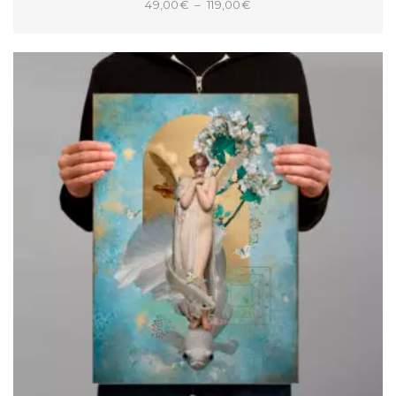
Plage
49,00
€
–
119,00
€
de
CHOIX DES OPTIONS
prix :
49,00€
à
119,00€