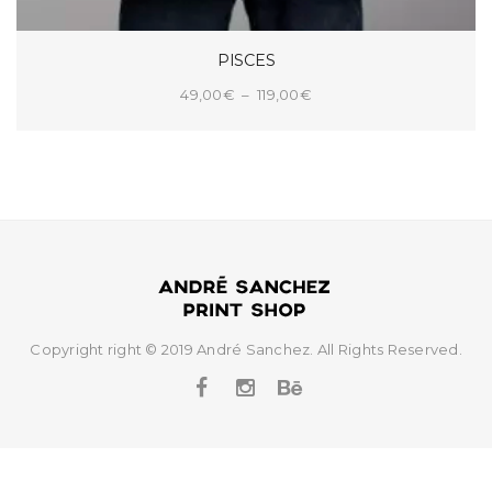
PISCES
Plage
49,00
€
–
119,00
€
de
CHOIX DES OPTIONS
prix :
49,00€
à
119,00€
Copyright right © 2019 André Sanchez. All Rights Reserved.