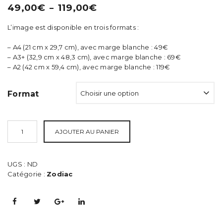
Plage
49,00
€
119,00
€
–
t
de
i
L’image est disponible en trois formats :
prix :
49,00€
o
– A4 (21 cm x 29,7 cm), avec marge blanche : 49€
à
– A3+ (32,9 cm x 48,3 cm), avec marge blanche : 69€
n
119,00€
– A2 (42 cm x 59,4 cm), avec marge blanche : 119€
Format
AJOUTER AU PANIER
UGS :
ND
Catégorie :
Zodiac