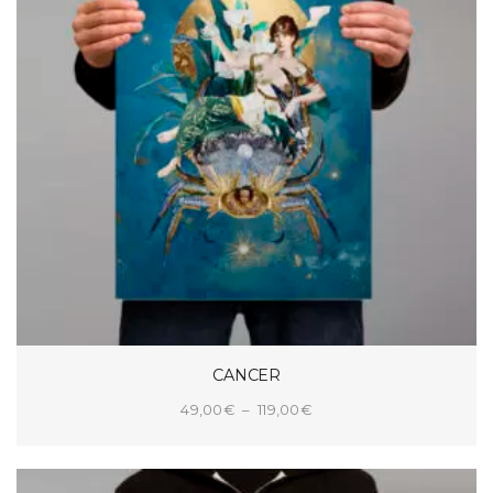
CANCER
Plage
49,00
€
–
119,00
€
de
CHOIX DES OPTIONS
prix :