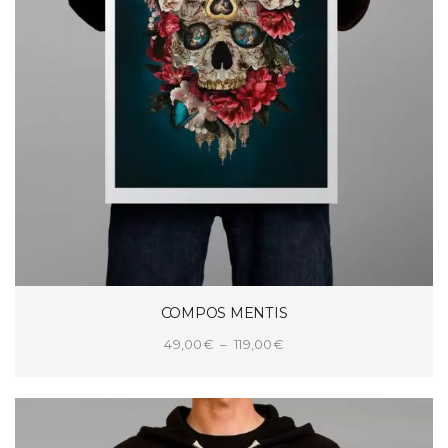
COMPOS MENTIS
Plage
49,00
€
–
119,00
€
de
CHOIX DES OPTIONS
prix :
49,00€
à