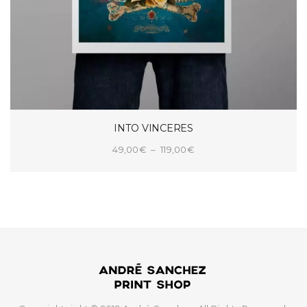
INTO VINCERES
Plage
49,00
€
–
119,00
€
de
CHOIX DES OPTIONS
prix :
49,00€
à
119,00€