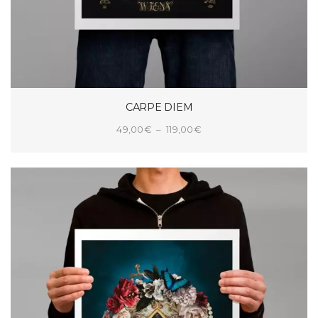
CARPE DIEM
Plage
49,00
€
–
119,00
€
de
CHOIX DES OPTIONS
prix :
49,00€
à
119,00€