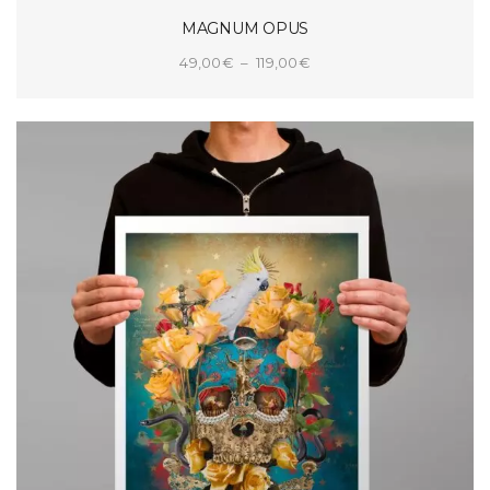
MAGNUM OPUS
Plage
49,00
€
–
119,00
€
de
CHOIX DES OPTIONS
prix :
49,00€
à
119,00€