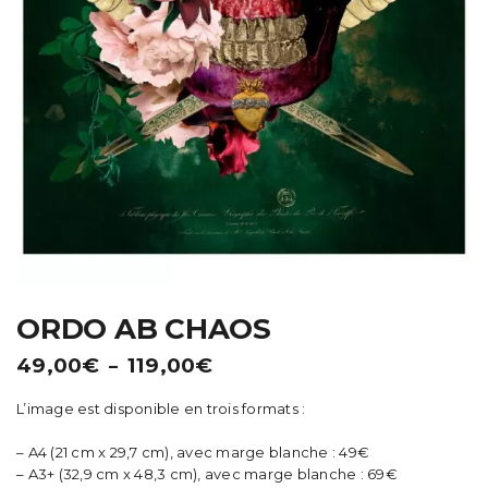
t
i
o
n
ORDO AB CHAOS
Plage
49,00
€
119,00
€
–
de
L’image est disponible en trois formats :
prix :
49,00€
– A4 (21 cm x 29,7 cm), avec marge blanche : 49€
à
– A3+ (32,9 cm x 48,3 cm), avec marge blanche : 69€