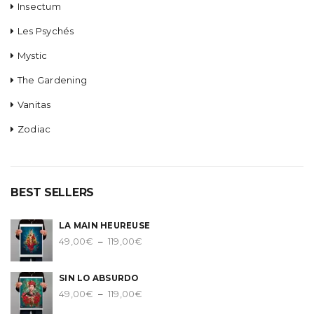
Insectum
Les Psychés
Mystic
The Gardening
Vanitas
Zodiac
BEST SELLERS
LA MAIN HEUREUSE
Plage
49,00
€
–
119,00
€
de
prix :
SIN LO ABSURDO
49,00€
Plage
49,00
€
–
119,00
€
à
de
119,00€