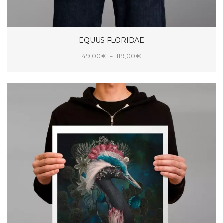
EQUUS FLORIDAE
Plage
49,00
€
–
119,00
€
de
CHOIX DES OPTIONS
prix :
49,00€
à
119,00€