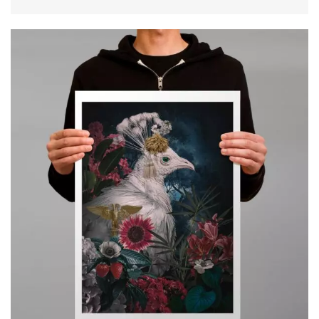
de
CHOIX DES OPTIONS
prix :
49,00€
à
119,00€