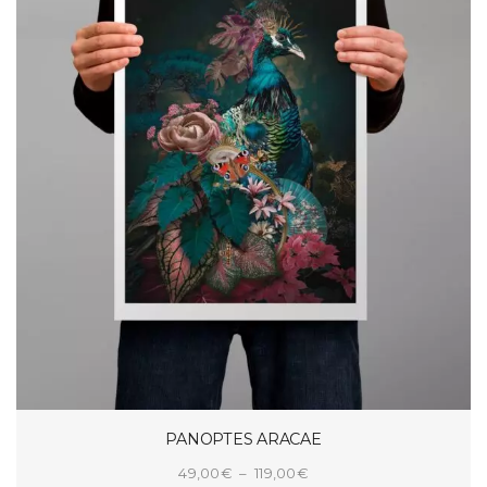
PANOPTES ARACAE
Plage
49,00
€
–
119,00
€