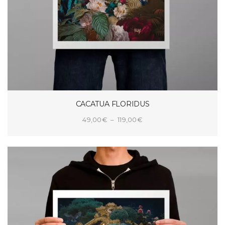
CACATUA FLORIDUS
Plage
49,00
€
–
119,00
€
de
CHOIX DES OPTIONS
prix :
49,00€
à
119,00€