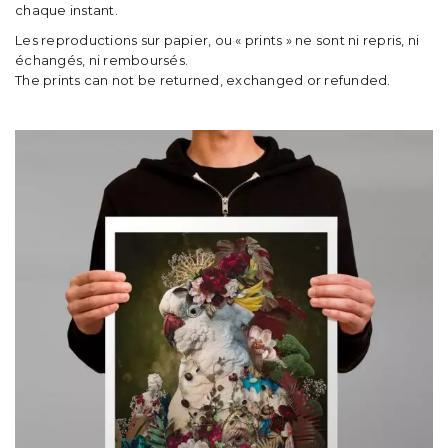
chaque instant.
t
Les reproductions sur papier, ou « prints » ne sont ni repris, ni
i
échangés, ni remboursés.
The prints can not be returned, exchanged or refunded.
o
n