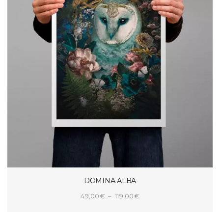
DOMINA ALBA
Plage
49,00
€
–
119,00
€
de
CHOIX DES OPTIONS