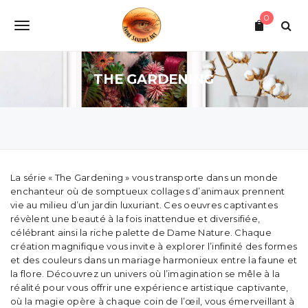
S
0
k
T
i
p
o
t
o
THE GARDENING
g
m
a
g
i
l
n
c
e
o
n
n
La série « The Gardening » vous transporte dans un monde
t
enchanteur où de somptueux collages d’animaux prennent
e
a
vie au milieu d’un jardin luxuriant. Ces oeuvres captivantes
n
révèlent une beauté à la fois inattendue et diversifiée,
v
t
célébrant ainsi la riche palette de Dame Nature. Chaque
création magnifique vous invite à explorer l’infinité des formes
i
et des couleurs dans un mariage harmonieux entre la faune et
g
la flore. Découvrez un univers où l’imagination se mêle à la
réalité pour vous offrir une expérience artistique captivante,
a
où la magie opère à chaque coin de l’œil, vous émerveillant à