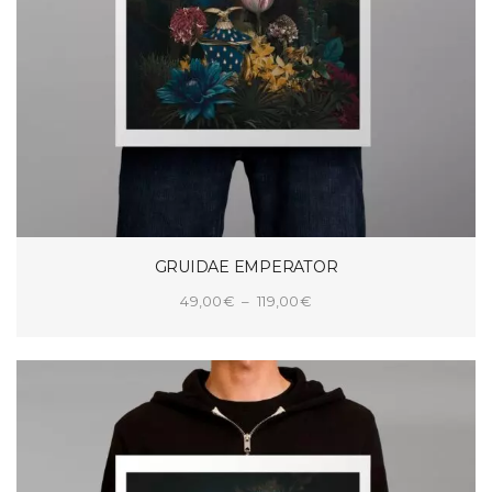
GRUIDAE EMPERATOR
Plage
49,00
€
–
119,00
€
de
CHOIX DES OPTIONS
prix :
49,00€
à
119,00€