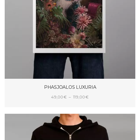
PHASJOALOS LUXURIA
Plage
49,00
€
–
119,00
€
de
CHOIX DES OPTIONS
prix :
49,00€
à
119,00€