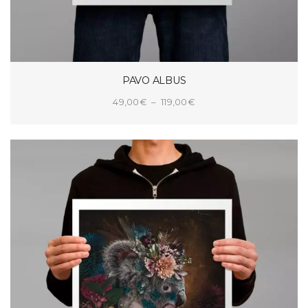
PAVO ALBUS
Plage
49,00
€
–
119,00
€
de
CHOIX DES OPTIONS
prix :
49,00€
à
119,00€