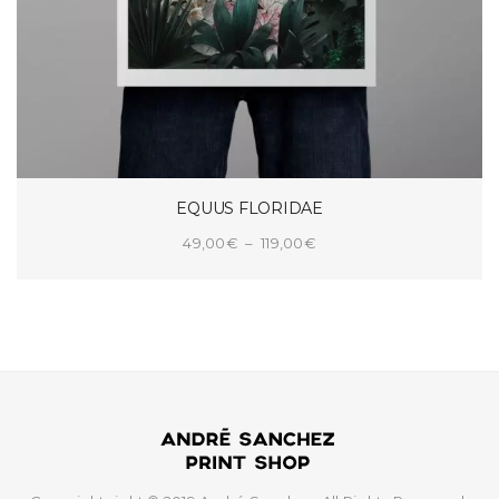
EQUUS FLORIDAE
Plage
49,00
€
–
119,00
€
de
CHOIX DES OPTIONS
prix :
49,00€
à
119,00€