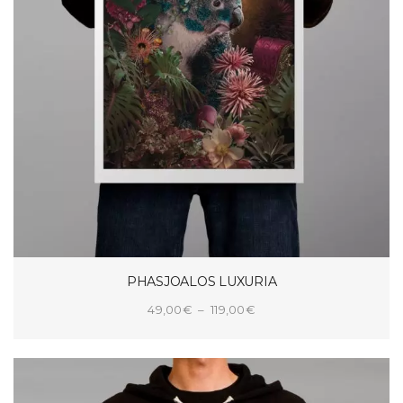
PHASJOALOS LUXURIA
Plage
49,00
€
–
119,00
€
de
CHOIX DES OPTIONS
prix :
49,00€
à