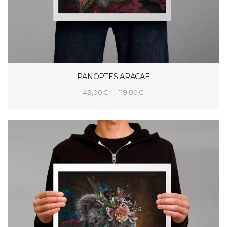
PANOPTES ARACAE
Plage
49,00
€
–
119,00
€
de
CHOIX DES OPTIONS
prix :
49,00€
à
119,00€