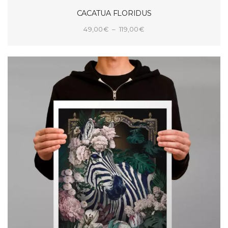
CACATUA FLORIDUS
Plage
49,00
€
–
119,00
€
de
CHOIX DES OPTIONS
prix :
49,00€
à
119,00€