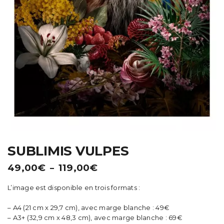
t
i
o
n
SUBLIMIS VULPES
Plage
49,00
€
119,00
€
–
de
L’image est disponible en trois formats :
prix :
49,00€
– A4 (21 cm x 29,7 cm), avec marge blanche : 49€
à
– A3+ (32,9 cm x 48,3 cm), avec marge blanche : 69€