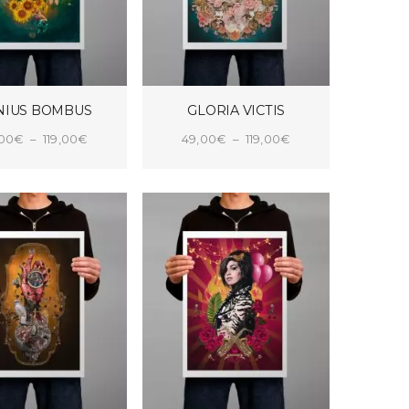
NIUS BOMBUS
GLORIA VICTIS
Plage
Plage
,00
€
–
119,00
€
49,00
€
–
119,00
€
de
de
X DES OPTIONS
CHOIX DES OPTIONS
prix :
prix :
49,00€
49,00€
à
à
119,00€
119,00€