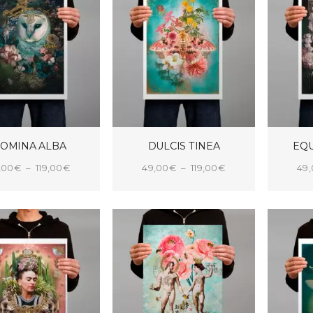
OMINA ALBA
DULCIS TINEA
EQU
Plage
Plage
,00
€
–
119,00
€
49,00
€
–
119,00
€
49
de
de
IX DES OPTIONS
CHOIX DES OPTIONS
CHOI
prix :
prix :
49,00€
49,00€
à
à
119,00€
119,00€