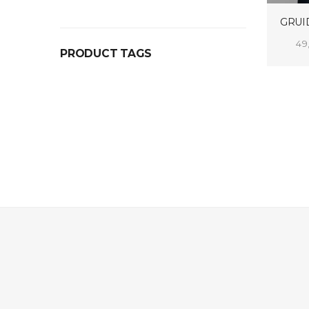
prix :
49,00€
GRUI
à
49
119,00€
PRODUCT TAGS
CHO