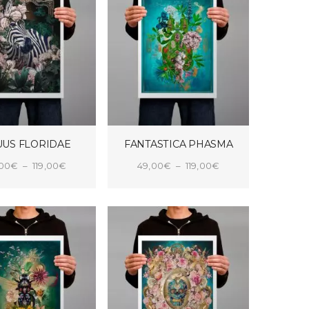
US FLORIDAE
FANTASTICA PHASMA
Plage
Plage
,00
€
–
119,00
€
49,00
€
–
119,00
€
de
de
X DES OPTIONS
CHOIX DES OPTIONS
prix :
prix :
49,00€
49,00€
à
à
119,00€
119,00€