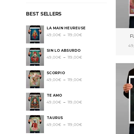
BEST SELLERS
LA MAIN HEUREUSE
Plage
49,00
€
–
119,00
€
F
de
49
prix :
SIN LO ABSURDO
49,00€
CHO
Plage
49,00
€
–
119,00
€
à
de
119,00€
prix :
SCORPIO
49,00€
Plage
49,00
€
–
119,00
€
à
de
119,00€
prix :
TE AMO
49,00€
Plage
49,00
€
–
119,00
€
à
de
119,00€
prix :
TAURUS
49,00€
Plage
49,00
€
–
119,00
€
à
de
119,00€