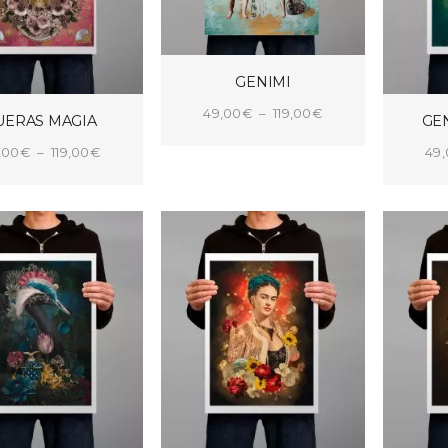
GENIMI
Plage
49,00
€
–
119,00
€
UERAS MAGIA
GE
de
CHOIX DES OPTIONS
Plage
,00
€
–
119,00
€
49
prix :
de
IX DES OPTIONS
CHOI
49,00€
prix :
à
49,00€
119,00€
à
119,00€