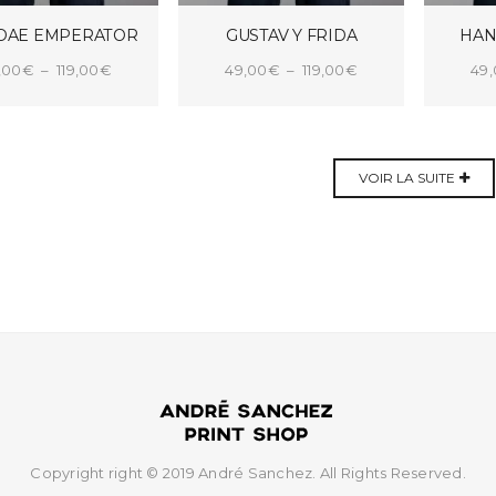
DAE EMPERATOR
GUSTAV Y FRIDA
HAN
Plage
Plage
,00
€
–
119,00
€
49,00
€
–
119,00
€
49
de
de
IX DES OPTIONS
CHOIX DES OPTIONS
CHOI
prix :
prix :
49,00€
49,00€
VOIR LA SUITE
à
à
119,00€
119,00€
Copyright right © 2019 André Sanchez. All Rights Reserved.