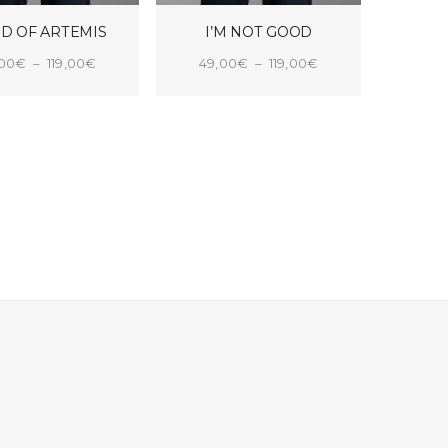
D OF ARTEMIS
I’M NOT GOOD
Plage
Plage
,00
€
–
119,00
€
49,00
€
–
119,00
€
de
de
X DES OPTIONS
CHOIX DES OPTIONS
prix :
prix :
49,00€
49,00€
à
à
119,00€
119,00€