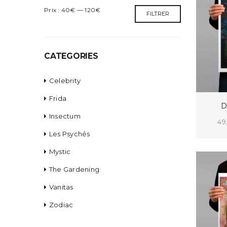
Prix
Prix
Prix :
40€
—
120€
FILTRER
min
max
CATEGORIES
Celebrity
Frida
D
Insectum
49
Les Psychés
CHO
Mystic
The Gardening
Vanitas
Zodiac