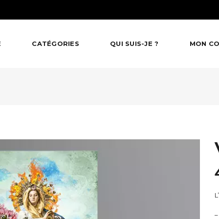
E
CATÉGORIES
QUI SUIS-JE ?
MON C
L
–