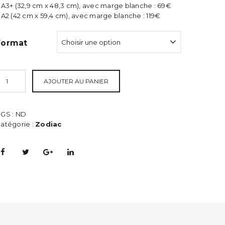
 A3+ (32,9 cm x 48,3 cm), avec marge blanche : 69€
à
 A2 (42 cm x 59,4 cm), avec marge blanche : 119€
119,00€
Format
AJOUTER AU PANIER
GS :
ND
atégorie :
Zodiac