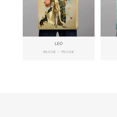
LEO
Plage
69,00
€
–
119,00
€
de
CHOIX DES OPTIONS
prix :
69,00€
à
119,00€