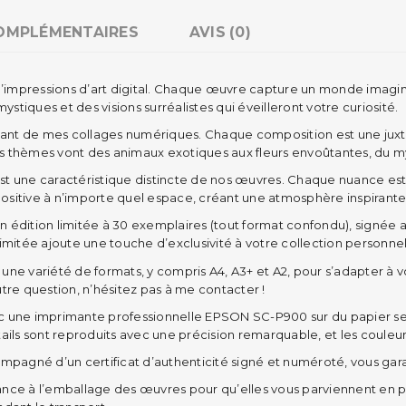
OMPLÉMENTAIRES
AVIS (0)
’impressions d’art digital. Chaque œuvre capture un monde imaginair
tiques et des visions surréalistes qui éveilleront votre curiosité.
cinant de mes collages numériques. Chaque composition est une jux
 Les thèmes vont des animaux exotiques aux fleurs envoûtantes, du 
 est une caractéristique distincte de nos œuvres. Chaque nuance es
ositive à n’importe quel espace, créant une atmosphère inspirante
en édition limitée à 30 exemplaires (tout format confondu), signée 
imitée ajoute une touche d’exclusivité à votre collection personnel
re une variété de formats, y compris A4, A3+ et A2, pour s’adapter 
tre question, n’hésitez pas à me contacter !
une imprimante professionnelle EPSON SC-P900 sur du papier semi
ails sont reproduits avec une précision remarquable, et les couleurs
pagné d’un certificat d’authenticité signé et numéroté, vous gara
nce à l’emballage des œuvres pour qu’elles vous parviennent en p