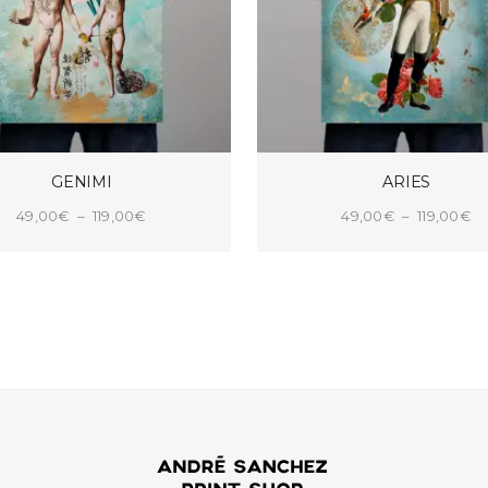
GENIMI
ARIES
Plage
Pl
49,00
€
–
119,00
€
49,00
€
–
119,00
€
de
d
CHOIX DES OPTIONS
CHOIX DES OPTIONS
prix :
pri
49,00€
4
à
à
119,00€
11