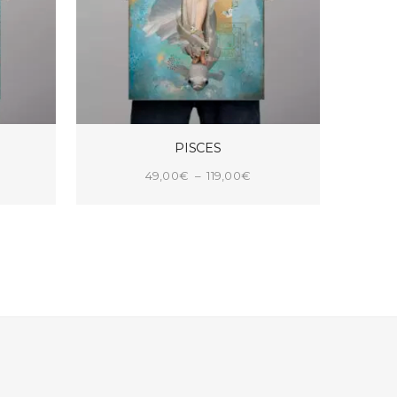
PISCES
age
Plage
49,00
€
–
119,00
€
e
de
CHOIX DES OPTIONS
x :
prix :
9,00€
49,00€
à
9,00€
119,00€