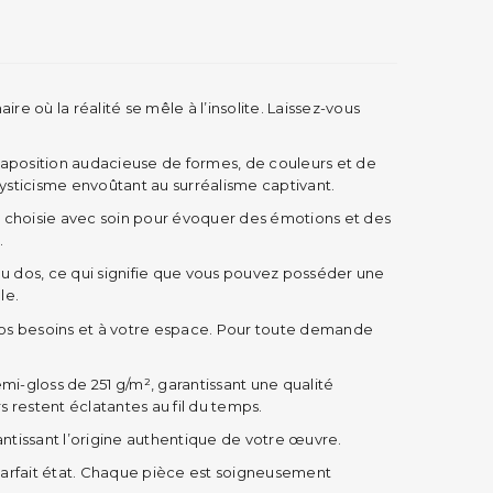
e où la réalité se mêle à l’insolite. Laissez-vous
taposition audacieuse de formes, de couleurs et de
mysticisme envoûtant au surréalisme captivant.
t choisie avec soin pour évoquer des émotions et des
.
au dos, ce qui signifie que vous pouvez posséder une
le.
à vos besoins et à votre espace. Pour toute demande
-gloss de 251 g/m², garantissant une qualité
 restent éclatantes au fil du temps.
ntissant l’origine authentique de votre œuvre.
arfait état. Chaque pièce est soigneusement