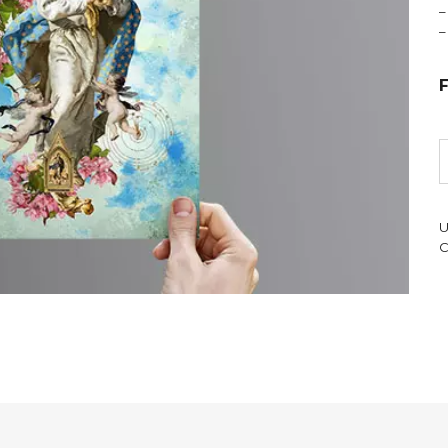
–
–
U
C