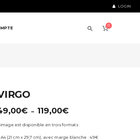
LOGIN
0
OMPTE
VIRGO
Plage
49,00
€
119,00
€
–
de
’image est disponible en trois formats :
prix :
49,00€
 A4 (21 cm x 29,7 cm), avec marge blanche : 49€