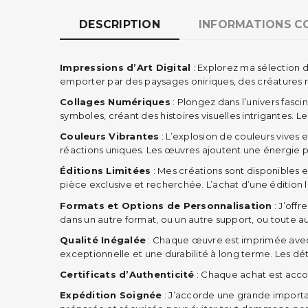
DESCRIPTION
INFORMATIONS C
Impressions d’Art Digital
: Explorez ma sélection d
emporter par des paysages oniriques, des créatures mys
Collages Numériques
: Plongez dans l’univers fas
symboles, créant des histoires visuelles intrigantes.
Couleurs Vibrantes
: L’explosion de couleurs vives
réactions uniques. Les œuvres ajoutent une énergie p
Éditions Limitées
: Mes créations sont disponibles 
pièce exclusive et recherchée. L’achat d’une édition l
Formats et Options de Personnalisation
: J’off
dans un autre format, ou un autre support, ou toute au
Qualité Inégalée
: Chaque œuvre est imprimée avec 
exceptionnelle et une durabilité à long terme. Les dét
Certificats d’Authenticité
: Chaque achat est accom
Expédition Soignée
: J’accorde une grande importa