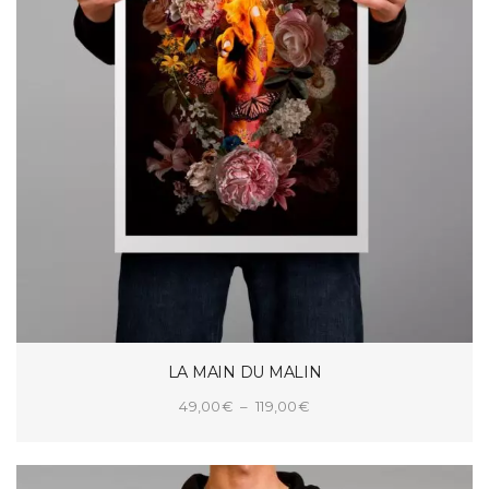
LA MAIN DU MALIN
Plage
49,00
€
–
119,00
€
de
CHOIX DES OPTIONS
prix :