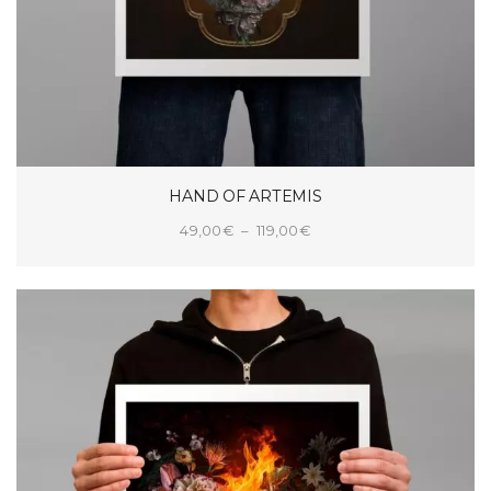
HAND OF ARTEMIS
Plage
49,00
€
–
119,00
€
de
CHOIX DES OPTIONS
prix :
49,00€
à
119,00€