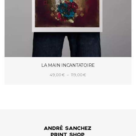
LA MAIN INCANTATOIRE
Plage
49,00
€
–
119,00
€
de
CHOIX DES OPTIONS
prix :
49,00€
à
119,00€