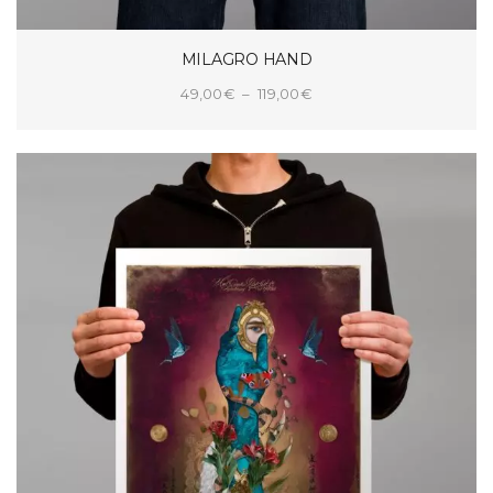
MILAGRO HAND
Plage
49,00
€
–
119,00
€
de
CHOIX DES OPTIONS
prix :
49,00€
à
119,00€