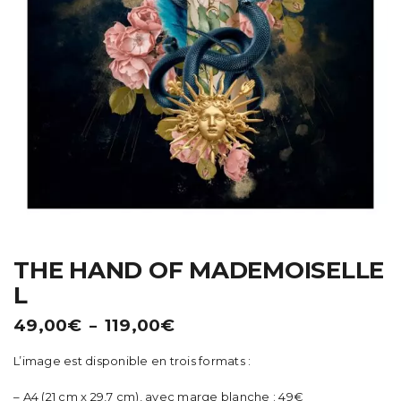
t
i
o
n
THE HAND OF MADEMOISELLE
L
Plage
49,00
€
119,00
€
–
de
L’image est disponible en trois formats :
prix :
49,00€
– A4 (21 cm x 29,7 cm), avec marge blanche : 49€