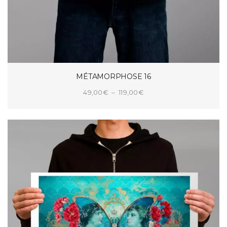
MÉTAMORPHOSE 16
Plage
49,00
€
–
119,00
€
de
CHOIX DES OPTIONS
prix :
49,00€
à
119,00€