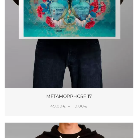
MÉTAMORPHOSE 17
Plage
49,00
€
–
119,00
€
de
CHOIX DES OPTIONS
prix :
49,00€
à