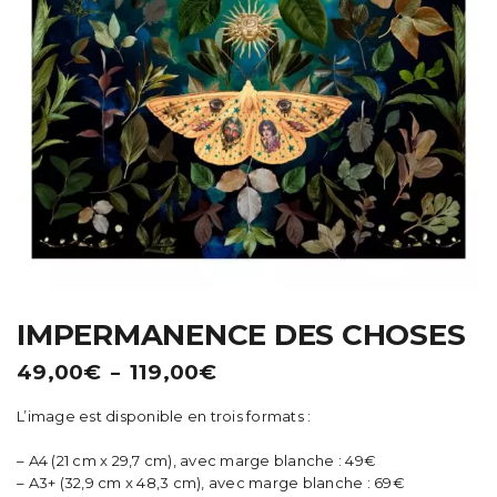
t
i
o
n
IMPERMANENCE DES CHOSES
Plage
49,00
€
119,00
€
–
de
L’image est disponible en trois formats :
prix :
49,00€
– A4 (21 cm x 29,7 cm), avec marge blanche : 49€
à
– A3+ (32,9 cm x 48,3 cm), avec marge blanche : 69€