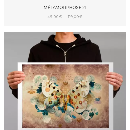
MÉTAMORPHOSE 21
Plage
49,00
€
–
119,00
€
de
CHOIX DES OPTIONS
prix :
49,00€
à
119,00€