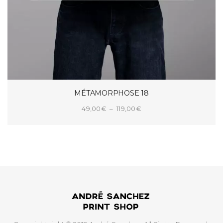
MÉTAMORPHOSE 18
Plage
49,00
€
–
119,00
€
de
CHOIX DES OPTIONS
prix :
49,00€
à
119,00€